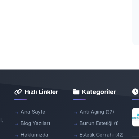
Hızlı Linkler
Kategoriler
Ana Sayfa
Anti-Aging
(37)
l,
Blog Yazıları
Burun Estetiği
(1)
Hakkımızda
Estetik Cerrahi
(42)