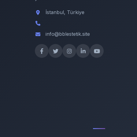
İstanbul, Türkiye
info@bblestetik.site