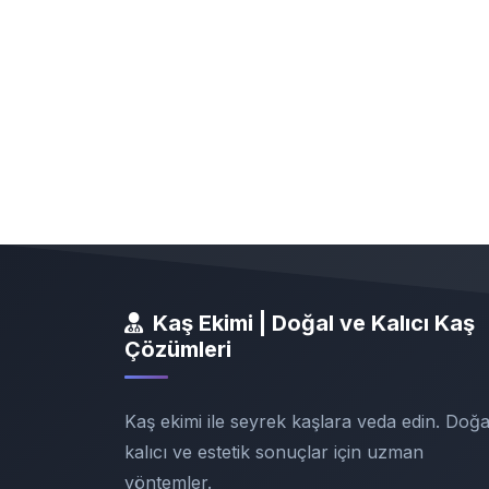
Kaş Ekimi | Doğal ve Kalıcı Kaş
Çözümleri
Kaş ekimi ile seyrek kaşlara veda edin. Doğa
kalıcı ve estetik sonuçlar için uzman
yöntemler.