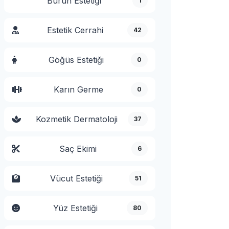
Burun Estetiği
1
Estetik Cerrahi
42
Göğüs Estetiği
0
Karın Germe
0
Kozmetik Dermatoloji
37
Saç Ekimi
6
Vücut Estetiği
51
Yüz Estetiği
80