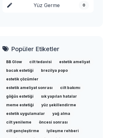
Yüz Germe
0
Popüler Etiketler
BB Glow
cilt tedavisi
estetik ameliyat
bacak estetiği
brezilya popo
estetik çözümler
estetik ameliyat sonrası
cilt bakımı
göğüs estetiği
sık yapılan hatalar
meme estetiği
yüz şekillendirme
estetik uygulamalar
yağ alma
cilt yenileme
öncesi sonrası
cilt gençleştirme
iyileşme rehberi