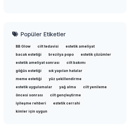
Popüler Etiketler
BB Glow
cilt tedavisi
estetik ameliyat
bacak estetiği
brezilya popo
estetik çözümler
estetik ameliyat sonrası
cilt bakımı
göğüs estetiği
sık yapılan hatalar
meme estetiği
yüz şekillendirme
estetik uygulamalar
yağ alma
cilt yenileme
öncesi sonrası
cilt gençleştirme
iyileşme rehberi
estetik cerrahi
kimler için uygun